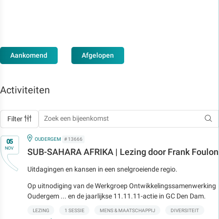
Aankomend
Afgelopen
Activiteiten
Filter
Op
IN
OUDERGEM
# 13666
05
NOV
SUB-SAHARA AFRIKA | Lezing door Frank Foulon
Uitdagingen en kansen in een snelgroeiende regio.
Op uitnodiging van de Werkgroep Ontwikkelingssamenwerking
Oudergem ... en de jaarlijkse 11.11.11-actie in GC Den Dam.
LEZING
1 SESSIE
MENS & MAATSCHAPPIJ
DIVERSITEIT