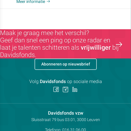
Meer informatie
Maak je graag mee het verschil?
Geef dan snel een ping op onze radar en
laat je talenten schitteren als
vrijwilliger
bij
Davidsfonds.
Abonneren op nieuwsbrief
Volg
Davidsfonds
op sociale media
Volg
Volg
Volg
ons
ons
ons
op
op
op
Facebook
Instagram
LinkedIn
Contactpersoon:
Davidsfonds vzw
Adres:
Sluisstraat 79
bus 03.01, 3000
Leuven
Telefoon:
016 31 06 00