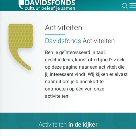
Zoe
Dir
Activiteiten
Davidsfonds
Activiteiten
Zoek:
Ben je geïnteresseerd in taal,
geschiedenis, kunst of erfgoed? Zoek
Zoeken
op deze pagina naar een activiteit die
jij interessant vindt. Wij kijken er alvast
naar uit om je binnenkort te
ontmoeten op één van onze
activiteiten!
Activiteiten
in de kijker